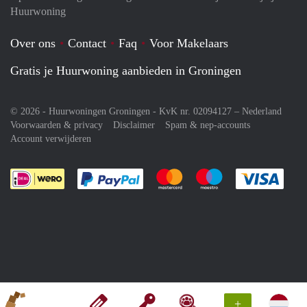
Huurwoning
Over ons
Contact
Faq
Voor Makelaars
Gratis je Huurwoning aanbieden in Groningen
© 2026 - Huurwoningen Groningen - KvK nr. 02094127 –
Nederland
Voorwaarden & privacy
Disclaimer
Spam & nep-accounts
Account verwijderen
Je rekent gemakkelijk af met Paypal
Je rekent gemakkelijk af met M
Je rekent gemakkelij
Je re
+