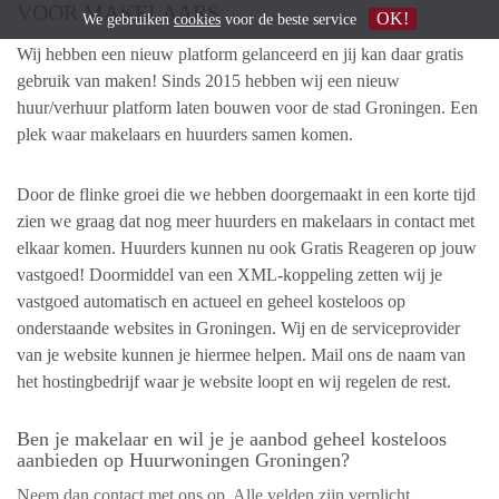
VOOR MAKELAARS
OK!
We gebruiken
cookies
voor de beste service
Wij hebben een nieuw platform gelanceerd en jij kan daar gratis
gebruik van maken! Sinds 2015 hebben wij een nieuw
huur/verhuur platform laten bouwen voor de stad Groningen. Een
plek waar makelaars en huurders samen komen.
Door de flinke groei die we hebben doorgemaakt in een korte tijd
zien we graag dat nog meer huurders en makelaars in contact met
elkaar komen. Huurders kunnen nu ook Gratis Reageren op jouw
vastgoed! Doormiddel van een XML-koppeling zetten wij je
vastgoed automatisch en actueel en geheel kosteloos op
onderstaande websites in Groningen. Wij en de serviceprovider
van je website kunnen je hiermee helpen. Mail ons de naam van
het hostingbedrijf waar je website loopt en wij regelen de rest.
Ben je makelaar en wil je je aanbod geheel kosteloos
aanbieden op Huurwoningen Groningen?
Neem dan contact met ons op. Alle velden zijn verplicht.