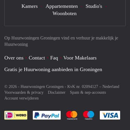
Kamers
Appartementen
Studio's
Woonboten
Op Huurwoningen Groningen vind en verhuur je makkelijk je
Huurwoning
Over ons
Contact
Faq
Voor Makelaars
Gratis je Huurwoning aanbieden in Groningen
© 2026 - Huurwoningen Groningen - KvK nr. 02094127 –
Nederland
Voorwaarden & privacy
Disclaimer
Spam & nep-accounts
Account verwijderen
Je rekent gemakkelijk af met Paypal
Je rekent gemakkelijk af met M
Je rekent gemakkelij
Je re