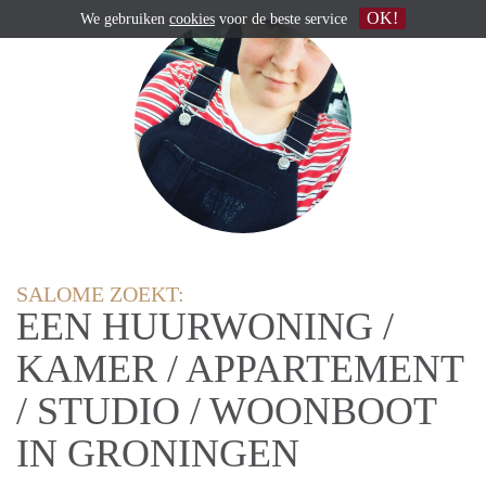
OK!
We gebruiken
cookies
voor de beste service
SALOME ZOEKT:
EEN HUURWONING /
KAMER / APPARTEMENT
/ STUDIO / WOONBOOT
IN GRONINGEN