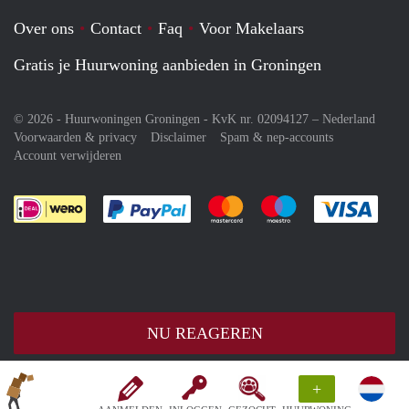
Over ons
Contact
Faq
Voor Makelaars
Gratis je Huurwoning aanbieden in Groningen
© 2026 - Huurwoningen Groningen - KvK nr. 02094127 –
Nederland
Voorwaarden & privacy
Disclaimer
Spam & nep-accounts
Account verwijderen
Je rekent gemakkelijk af met Paypal
Je rekent gemakkelijk af met M
Je rekent gemakkelij
Je re
NU REAGEREN
+