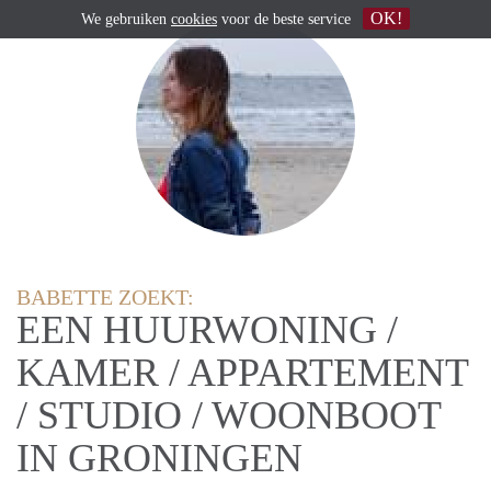
OK!
We gebruiken
cookies
voor de beste service
BABETTE ZOEKT:
EEN HUURWONING /
KAMER / APPARTEMENT
/ STUDIO / WOONBOOT
IN GRONINGEN