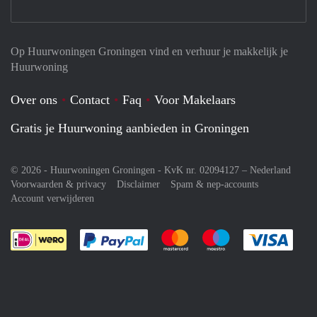
Op Huurwoningen Groningen vind en verhuur je makkelijk je
Huurwoning
Over ons
Contact
Faq
Voor Makelaars
Gratis je Huurwoning aanbieden in Groningen
© 2026 - Huurwoningen Groningen - KvK nr. 02094127 –
Nederland
Voorwaarden & privacy
Disclaimer
Spam & nep-accounts
Account verwijderen
Je rekent gemakkelijk af met Paypal
Je rekent gemakkelijk af met M
Je rekent gemakkelij
Je re