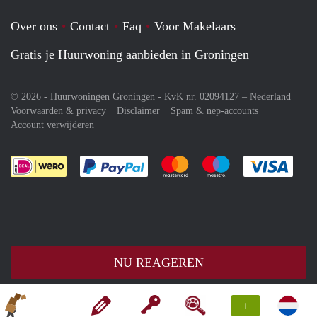
Over ons
Contact
Faq
Voor Makelaars
Gratis je Huurwoning aanbieden in Groningen
© 2026 - Huurwoningen Groningen - KvK nr. 02094127 –
Nederland
Voorwaarden & privacy
Disclaimer
Spam & nep-accounts
Account verwijderen
Je rekent gemakkelijk af met Paypal
Je rekent gemakkelijk af met M
Je rekent gemakkelij
Je re
NU REAGEREN
+