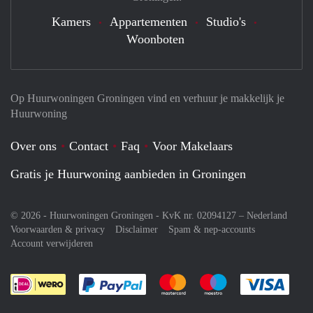
Kamers
Appartementen
Studio's
Woonboten
Op Huurwoningen Groningen vind en verhuur je makkelijk je
Huurwoning
Over ons
Contact
Faq
Voor Makelaars
Gratis je Huurwoning aanbieden in Groningen
© 2026 - Huurwoningen Groningen - KvK nr. 02094127 –
Nederland
Voorwaarden & privacy
Disclaimer
Spam & nep-accounts
Account verwijderen
Je rekent gemakkelijk af met Paypal
Je rekent gemakkelijk af met M
Je rekent gemakkelij
Je re