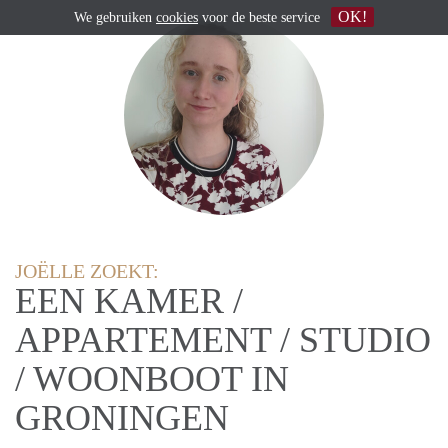
OK!
We gebruiken
cookies
voor de beste service
JOËLLE ZOEKT:
EEN KAMER /
APPARTEMENT / STUDIO
/ WOONBOOT IN
GRONINGEN