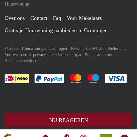
Huurwoning
Over ons
Contact
Faq
Voor Makelaars
Gratis je Huurwoning aanbieden in Groningen
© 2026 - Huurwoningen Groningen - KvK nr. 02094127 –
Nederland
Voorwaarden & privacy
Disclaimer
Spam & nep-accounts
Account verwijderen
Je rekent gemakkelijk af met Paypal
Je rekent gemakkelijk af met M
Je rekent gemakkelij
Je re
NU REAGEREN