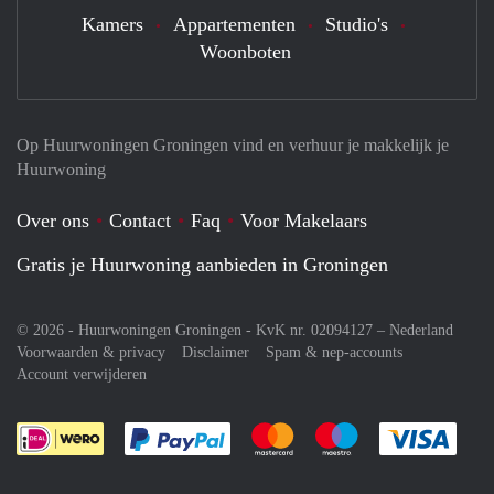
Kamers
Appartementen
Studio's
Woonboten
Op Huurwoningen Groningen vind en verhuur je makkelijk je
Huurwoning
Over ons
Contact
Faq
Voor Makelaars
Gratis je Huurwoning aanbieden in Groningen
© 2026 - Huurwoningen Groningen - KvK nr. 02094127 –
Nederland
Voorwaarden & privacy
Disclaimer
Spam & nep-accounts
Account verwijderen
Je rekent gemakkelijk af met Paypal
Je rekent gemakkelijk af met M
Je rekent gemakkelij
Je re