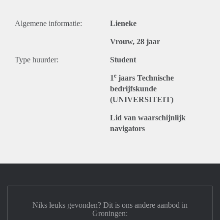
Algemene informatie:
Lieneke
Vrouw, 28 jaar
Type huurder:
Student
e
1
jaars Technische
bedrijfskunde
(UNIVERSITEIT)
Lid van waarschijnlijk
navigators
Niks leuks gevonden? Dit is ons andere aanbod in
Groningen: