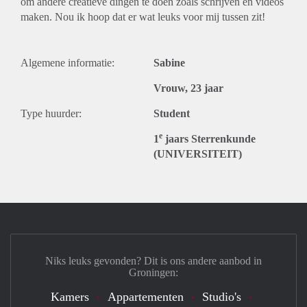
om andere creatieve dingen te doen zoals schrijven en videos
maken. Nou ik hoop dat er wat leuks voor mij tussen zit!
Algemene informatie:
Sabine
Vrouw, 23 jaar
Type huurder:
Student
e
1
jaars Sterrenkunde
(UNIVERSITEIT)
Niks leuks gevonden? Dit is ons andere aanbod in
Groningen:
Kamers
Appartementen
Studio's