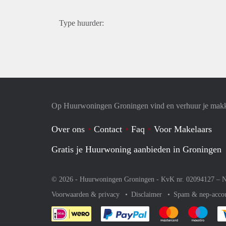
Type huurder:
Op Huurwoningen Groningen vind en verhuur je makk
Over ons
Contact
Faq
Voor Makelaars
Gratis je Huurwoning aanbieden in Groningen
© 2026 - Huurwoningen Groningen - KvK nr. 02094127 –
N
Voorwaarden & privacy
Disclaimer
Spam & nep-acco
Je rekent gemakkelijk af 
Je rekent gemak
Je rek