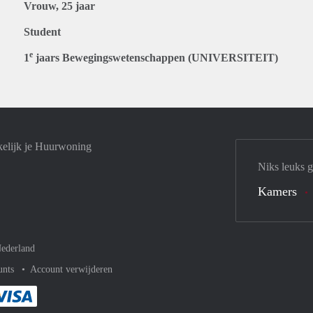
Vrouw, 25 jaar
Student
e
1
jaars Bewegingswetenschappen (UNIVERSITEIT)
elijk je Huurwoning
Niks leuks 
Kamers
ederland
unts
Account verwijderen
met Paypal
kelijk af met Mastercard
ent gemakkelijk af met Meastro
Je rekent gemakkelijk af met Visa