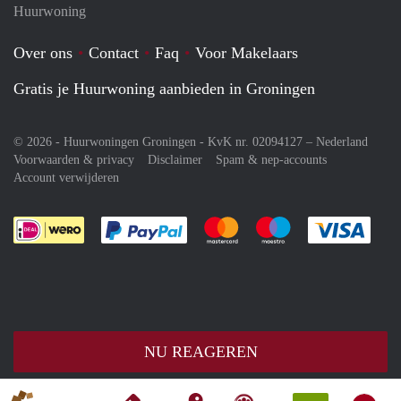
Huurwoning
Over ons
Contact
Faq
Voor Makelaars
Gratis je Huurwoning aanbieden in Groningen
© 2026 - Huurwoningen Groningen - KvK nr. 02094127 –
Nederland
Voorwaarden & privacy
Disclaimer
Spam & nep-accounts
Account verwijderen
Je rekent gemakkelijk af met Paypal
Je rekent gemakkelijk af met M
Je rekent gemakkelij
Je re
NU REAGEREN