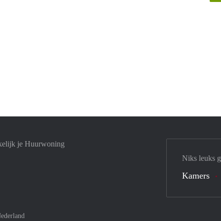
elijk je Huurwoning
Niks leuks 
Kamers
ederland