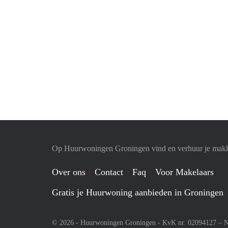
Op Huurwoningen Groningen vind en verhuur je makk
Over ons
Contact
Faq
Voor Makelaars
Gratis je Huurwoning aanbieden in Groningen
© 2026 - Huurwoningen Groningen - KvK nr. 02094127 –
N