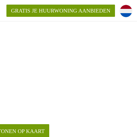
GRATIS JE HUURWONING AANBIEDEN
TONEN OP KAART