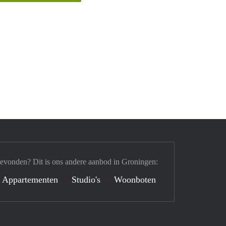
gevonden? Dit is ons andere aanbod in Groningen:
Appartementen
Studio's
Woonboten